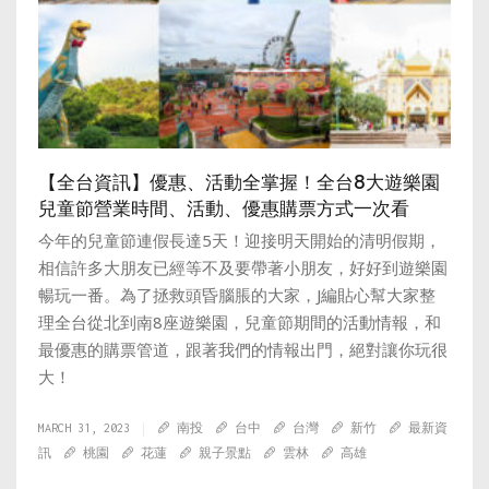
【全台資訊】優惠、活動全掌握！全台8大遊樂園
兒童節營業時間、活動、優惠購票方式一次看
今年的兒童節連假長達5天！迎接明天開始的清明假期，
相信許多大朋友已經等不及要帶著小朋友，好好到遊樂園
暢玩一番。為了拯救頭昏腦脹的大家，J編貼心幫大家整
理全台從北到南8座遊樂園，兒童節期間的活動情報，和
最優惠的購票管道，跟著我們的情報出門，絕對讓你玩很
大！
MARCH 31, 2023
南投
台中
台灣
新竹
最新資
訊
桃園
花蓮
親子景點
雲林
高雄