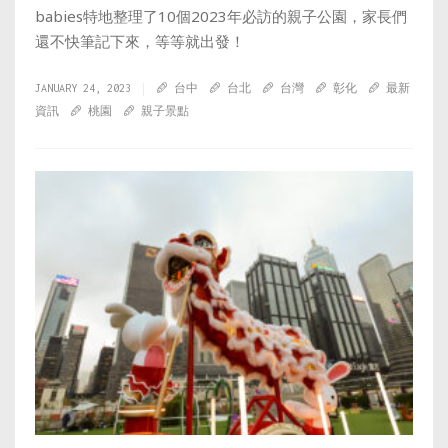
babies特地整理了10個2023年必訪的親子公園，家長們
還不快筆記下來，等等就出發！
JANUARY 24, 2023
台中
台北
台灣
彰化
最新
資訊
桃園
親子景點