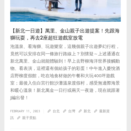
【新北一日遊】萬里、金山親子出遊提案！先跟海
獅玩耍，再去2座超狂遊戲室放電
泡溫泉、看海獅、玩遊樂室，這幾個親子出遊夢幻行程，
竟然可以安排在同一條旅行路線上？別懷疑～上述通通在
新北萬里、金山就能體驗到！早上去野柳海洋世界接觸動
物、看表演，這裡還有個給孩子的彩蛋！中午進入薆悅酒
店野柳度假館，吃在地食材做的午餐和大玩400坪遊戲
室；最後入住白宮行館沙灘溫泉渡假村，感受無邊際海景
和暖心溫泉！新北萬金一日行或兩天一夜遊，現在就跟著
J編出發！
FEBRUARY 11, 2023
台北
台灣
新北
最新資
訊
親子景點