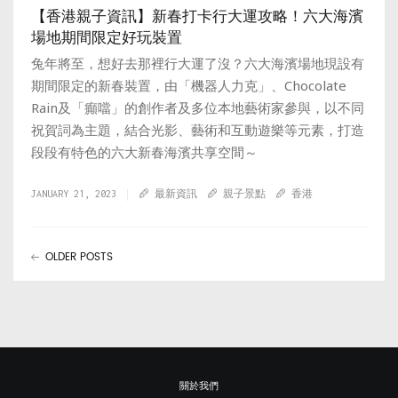
【香港親子資訊】新春打卡行大運攻略！六大海濱
場地期間限定好玩裝置
兔年將至，想好去那裡行大運了沒？六大海濱場地現設有
期間限定的新春裝置，由「機器人力克」、Chocolate
Rain及「癲噹」的創作者及多位本地藝術家參與，以不同
祝賀詞為主題，結合光影、藝術和互動遊樂等元素，打造
段段有特色的六大新春海濱共享空間～
JANUARY 21, 2023
最新資訊
親子景點
香港
OLDER POSTS
關於我們