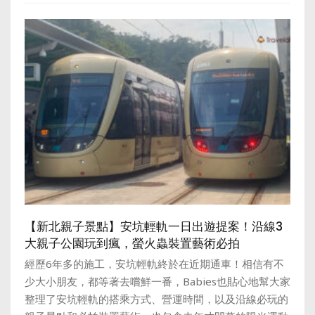
【新北親子景點】安坑輕軌一日出遊提案！沿線3
大親子公園玩到瘋，螢火蟲裝置藝術必拍
經歷6年多的施工，安坑輕軌終於在近期通車！相信有不
少大小朋友，都等著去嚐鮮一番，Babies也貼心地幫大家
整理了安坑輕軌的搭乘方式、營運時間，以及沿線必玩的