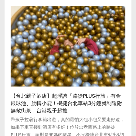
【台北親子酒店】超浮誇「路徒PLUS行旅」有金
銀球池、旋轉小鹿！機捷台北車站3分鐘就到還附
無敵街景，台港親子超推
帶孩子拉著行李箱出遊，真的最怕大包小包又要走好遠，
如果下車直接到酒店有多好！位於忠孝西路上的路徒
PLUS行旅，絕對是爸媽的救星，不只機捷台北車站出站3