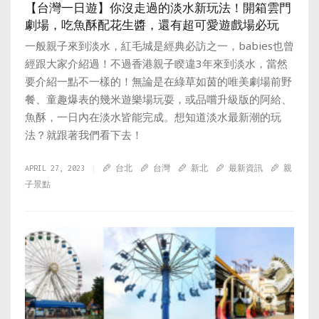
【台灣一日遊】你沒走過的淡水新玩法！開箱雲門
劇場，吃魚酥配花生醬，還有超可愛遊戲場必玩
一般親子來到淡水，紅毛城是經典必訪之一，babies也曾
經跟大家介紹過！不過香港親子睽違3年來到淡水，當然
要介紹一點不一樣的！無論是在綠草如茵的唯美劇場前野
餐、童趣爆表的幾米遊樂場玩耍，或品嚐升級版的阿給、
魚酥，一日內在淡水皆能完成。想知道淡水最新潮的玩
法？就跟著我們看下去！
APRIL 27, 2023
台北
台灣
新北
最新資訊
親
子景點