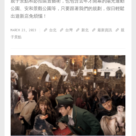
親子景點和必拍裝置藝術，也包含去年才開幕的陽光運動
公園、安和景觀公園等，只要跟著我們的規劃，假日輕鬆
出遊新店免煩惱！
MARCH 23, 2023
台北
台灣
新北
最新資訊
親
子景點