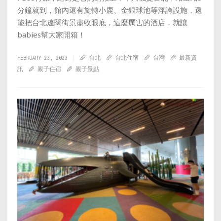
分鐘就到，館內還有旋轉小鹿、金銀球池等浮誇設施，還
能把台北遼闊街景盡收眼底，這麼厲害的酒店，就讓
babies幫大家開箱！
FEBRUARY 23, 2023
台北
台北住宿
台灣
最新資
訊
親子住宿
親子景點