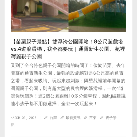
【苗栗親子景點】雙浮誇公園開箱！8公尺遊戲塔
vs.4道溜滑梯，我全都要玩｜通霄新生公園、苑裡
灣麗親子公園
又到了全台特色親子公園開箱的時間了！位於苗栗、去年
開幕的通霄新生公園，最強的設施絕對是8公尺高的通霄
之塔，看起來吸睛、玩起來超刺激；隔壁苑裡前年開幕的
灣麗親子公園，則有超大型的農舍煙囪溜滑梯，一次4道
讓你玩個夠！這2個公園距離10多分鐘車程，因此J編建議
連小孩子都不用做選擇，全都一次玩起來！
MARCH 02, 2023
台灣
最新資訊
苗栗
親子景
點