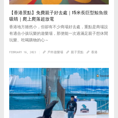
【香港景點】免費親子好去處｜15米長巨型鯨魚很
吸睛｜爬上爬落超放電
香港地方雖然小，但卻有不少商場好去處，重點是商場設
有適合小孩玩樂的遊樂場，那便能一次過滿足親子想休閒
玩樂、吃喝購物的心～
FEBRUARY 16, 2023
戶外遊樂場
親子景點
香港