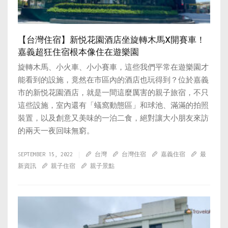
【台灣住宿】新悦花園酒店坐旋轉木馬X開賽車！
嘉義超狂住宿根本像住在遊樂園
旋轉木馬、小火車、小小賽車，這些我們平常在遊樂園才
能看到的設施，竟然在市區內的酒店也玩得到？位於嘉義
市的新悦花園酒店，就是一間這麼厲害的親子旅宿，不只
這些設施，室內還有「蟻窩動態區」和球池、滿滿的拍照
裝置，以及創意又美味的一泊二食，絕對讓大小朋友來訪
的兩天一夜回味無窮。
SEPTEMBER 15, 2022
台灣
台灣住宿
嘉義住宿
最
新資訊
親子住宿
親子景點