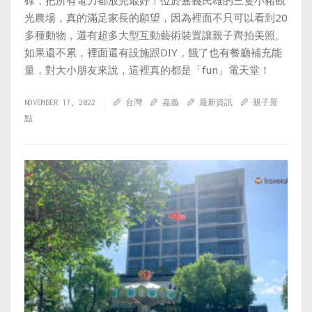
碌，把所有電力都放完最好！位於嘉義民雄的三隻小豬觀
光農場，真的滿足家長的願望，因為裡面不只可以看到20
多種動物，還有超多大型互動藝術裝置讓親子齊拍美照。
如果還不累，裡面還有設施跟DIY，餓了也有餐廳補充能
量，對大小朋友來說，這裡真的都是「fun」電天堂！
NOVEMBER 17, 2022
台灣
嘉義
最新資訊
親子景
點