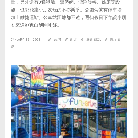
量，另外還有3種鞦韆、攀爬網、漂浮旋轉、跳床等設
施，也都能讓小朋友玩的不亦樂乎。公園旁就有停車場，
加上離捷運站、公車站距離都不遠，選個假日下午讓小朋
友來這挑戰自我剛剛好。
JANUARY 20, 2022
台灣
新北
最新資訊
親子景
點