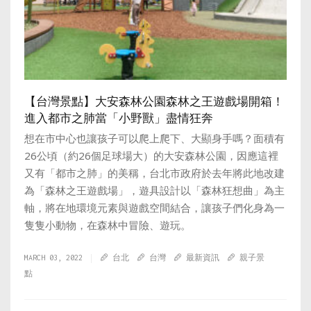
【台灣景點】大安森林公園森林之王遊戲場開箱！
進入都市之肺當「小野獸」盡情狂奔
想在市中心也讓孩子可以爬上爬下、大顯身手嗎？面積有
26公頃（約26個足球場大）的大安森林公園，因應這裡
又有「都市之肺」的美稱，台北市政府於去年將此地改建
為「森林之王遊戲場」，遊具設計以「森林狂想曲」為主
軸，將在地環境元素與遊戲空間結合，讓孩子們化身為一
隻隻小動物，在森林中冒險、遊玩。
MARCH 03, 2022
台北
台灣
最新資訊
親子景
點