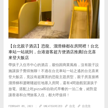
【台北親子酒店】恐龍、溜滑梯都在房間裡！台北
車站一站就到，台港遊客超方便酒店推薦|台北喜
來登大飯店
帶孩子入住市中心的酒店，最怕因商業風格，沒有親子設
施讓孩子覺得無聊！不過在台北車站一站之遙的台北喜來
登大飯店，竟設有超厲害的恐龍主題房型，親子房直接將
溜滑梯和盪鞦韆超狂地塞入房間，還有4間遊戲室讓孩子
放電。搭配上吃pizza和自助式早餐的一泊二食，絕對是
讓香港和台灣旅客入住，都大呼值得！
FEBRUARY 09, 2023
UNCATEGORIZED
台北
台北住