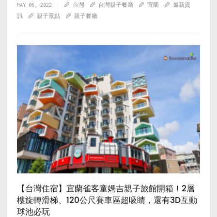
MAY 05, 2022
台灣
台灣親子餐廳
宜蘭
最新資
訊
親子景點
親子餐廳
【台灣住宿】宜蘭雀客童媽吉親子旅館開箱！2層
樓旋轉滑梯、120公尺賽車區超吸睛，還有3D互動
球池必玩