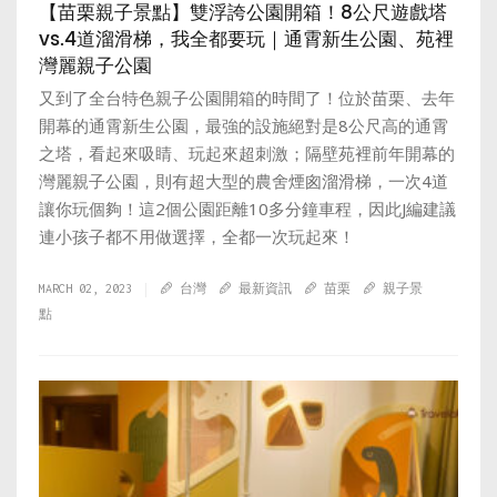
【苗栗親子景點】雙浮誇公園開箱！8公尺遊戲塔
vs.4道溜滑梯，我全都要玩｜通霄新生公園、苑裡
灣麗親子公園
又到了全台特色親子公園開箱的時間了！位於苗栗、去年
開幕的通霄新生公園，最強的設施絕對是8公尺高的通霄
之塔，看起來吸睛、玩起來超刺激；隔壁苑裡前年開幕的
灣麗親子公園，則有超大型的農舍煙囪溜滑梯，一次4道
讓你玩個夠！這2個公園距離10多分鐘車程，因此J編建議
連小孩子都不用做選擇，全都一次玩起來！
MARCH 02, 2023
台灣
最新資訊
苗栗
親子景
點