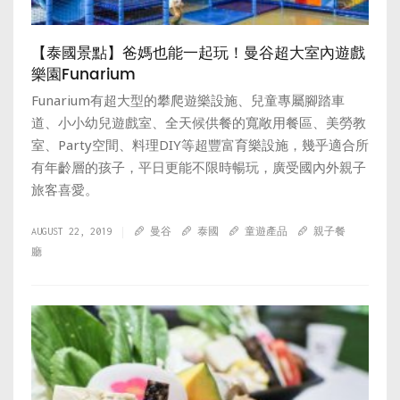
【泰國景點】爸媽也能一起玩！曼谷超大室內遊戲
樂園Funarium
Funarium有超大型的攀爬遊樂設施、兒童專屬腳踏車
道、小小幼兒遊戲室、全天候供餐的寬敞用餐區、美勞教
室、Party空間、料理DIY等超豐富育樂設施，幾乎適合所
有年齡層的孩子，平日更能不限時暢玩，廣受國內外親子
旅客喜愛。
AUGUST 22, 2019
曼谷
泰國
童遊產品
親子餐
廳