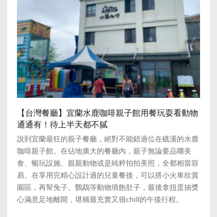
【台灣餐廳】宜蘭水鹿咖啡親子館用餐玩耍看動物
通通有！待上半天都不膩
說到宜蘭最狂的親子餐廳，絕對不能錯過位在礁溪的水鹿
咖啡親子館。在佔地廣大的餐廳內，親子無論要品嚐美
食、暢玩設施、親親動物或是純粹拍拍美照，全都相當容
易。在享用完精心設計過的兒童餐後，可以搭小火車欣賞
園區，再幫兔子、鸚鵡等動物填飽肚子，最後拿扭蛋抽獎
心滿意足地離開，堪稱最充實又很chill的午後行程。