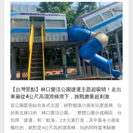
【台灣景點】林口樂活公園捷運主題超吸睛！走出
車廂從4公尺高溜滑梯滑下，挑戰膽量超刺激
當公園緊密結合各式主題，絕對能讓小朋友玩更盡興。位
於新北林口的「林口樂活公園」，整體公園分成兩區，分
別用「捷運」和「航海」2大元素打造，其中最令小朋友
瘋狂的，絕對是4公尺高的溜滑梯，玩的同時還考驗膽