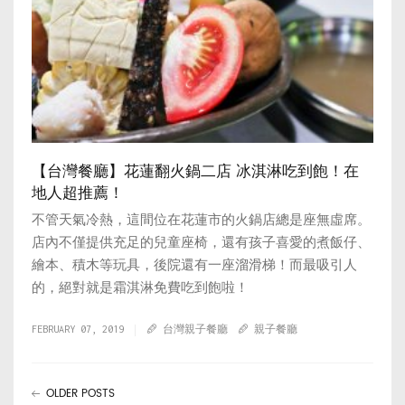
【台灣餐廳】花蓮翻火鍋二店 冰淇淋吃到飽！在
地人超推薦！
不管天氣冷熱，這間位在花蓮市的火鍋店總是座無虛席。
店內不僅提供充足的兒童座椅，還有孩子喜愛的煮飯仔、
繪本、積木等玩具，後院還有一座溜滑梯！而最吸引人
的，絕對就是霜淇淋免費吃到飽啦！
FEBRUARY 07, 2019
台灣親子餐廳
親子餐廳
OLDER POSTS