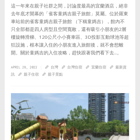
這一年來在親子社群之間，討論度最高的宜蘭酒店，絕非
去年底才開幕的「雀客童媽吉親子旅館」莫屬。位於羅東
車站前的雀客童媽吉親子旅館 （下稱童媽吉），館內不
只全部都是四人房型且空間寬敞，還有吸引小朋友的2層
樓旋轉滑梯、120公尺小小賽車區、3D投影互動球池等超
狂設施，根本讓入住的小朋友進入旅館後，就不會想離
開。關於童媽吉的入住攻略，趕快跟著我們看下去...。
APRIL 28, 2022
台灣
台灣住宿
宜蘭住宿
最新資
訊
親子住宿
親子景點