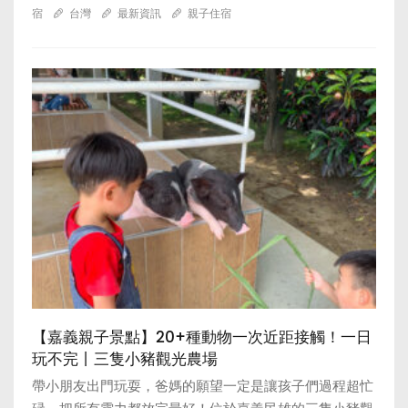
宿
台灣
最新資訊
親子住宿
【嘉義親子景點】20+種動物一次近距接觸！一日
玩不完丨三隻小豬觀光農場
帶小朋友出門玩耍，爸媽的願望一定是讓孩子們過程超忙