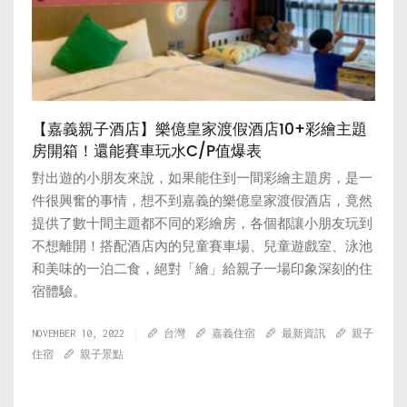
【嘉義親子酒店】樂億皇家渡假酒店10+彩繪主題
房開箱！還能賽車玩水C/P值爆表
對出遊的小朋友來說，如果能住到一間彩繪主題房，是一
件很興奮的事情，想不到嘉義的樂億皇家渡假酒店，竟然
提供了數十間主題都不同的彩繪房，各個都讓小朋友玩到
不想離開！搭配酒店內的兒童賽車場、兒童遊戲室、泳池
和美味的一泊二食，絕對「繪」給親子一場印象深刻的住
宿體驗。
NOVEMBER 10, 2022
台灣
嘉義住宿
最新資訊
親子
住宿
親子景點