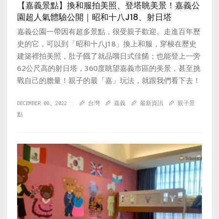
【嘉義景點】換和服拍美照、登塔眺美景！嘉義公
園超人氣體驗公開｜昭和十八J18、射日塔
嘉義公園一帶因有超多景點，很受親子歡迎。走進百年歷
史的它，可以到「昭和十八J18」換上和服，穿梭在歷史
建築裡拍美照，肚子餓了就品嚐日式佳餚；也能登上一旁
62公尺高的射日塔，360度眺望嘉義市區的美景，甚至挑
戰自己的膽量！親子的最「嘉」玩法，就跟我們看下去！
DECEMBER 08, 2022
台灣
嘉義
最新資訊
親子景
點