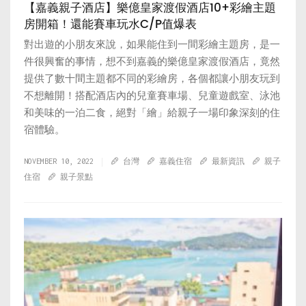
【嘉義親子酒店】樂億皇家渡假酒店10+彩繪主題
房開箱！還能賽車玩水C/P值爆表
對出遊的小朋友來說，如果能住到一間彩繪主題房，是一
件很興奮的事情，想不到嘉義的樂億皇家渡假酒店，竟然
提供了數十間主題都不同的彩繪房，各個都讓小朋友玩到
不想離開！搭配酒店內的兒童賽車場、兒童遊戲室、泳池
和美味的一泊二食，絕對「繪」給親子一場印象深刻的住
宿體驗。
NOVEMBER 10, 2022
台灣
嘉義住宿
最新資訊
親子
住宿
親子景點