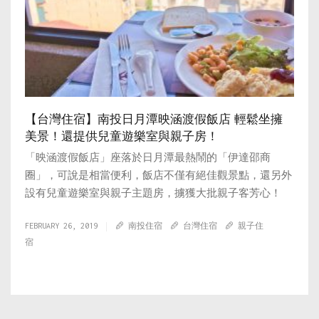
【台灣住宿】南投日月潭映涵渡假飯店 輕鬆坐擁
美景！還提供兒童遊樂室與親子房！
「映涵渡假飯店」座落於日月潭最熱鬧的「伊達邵商
圈」，可說是相當便利，飯店不僅有絕佳觀景點，還另外
設有兒童遊樂室與親子主題房，擄獲大批親子客芳心！
FEBRUARY 26, 2019
南投住宿
台灣住宿
親子住
宿