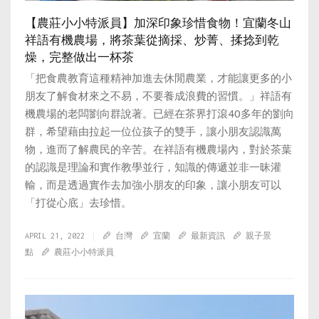
【農莊小小特派員】加深印象珍惜食物！宜蘭冬山
祥語有機農場，將茶葉從摘採、炒菁、揉捻到乾
燥，完整做出一杯茶
「把食農教育這種精神加進去休閒農業，才能讓更多的小
朋友了解食材來之不易，不要養成浪費的習慣。」祥語有
機農場的老闆劉向群說著。已經在茶界打滾40多年的劉向
群，希望藉由拉起一位位孩子的雙手，讓小朋友認識萬
物，進而了解農民的辛苦。在祥語有機農場內，對於茶葉
的認識是理論和實作教學並行，知識的傳遞並非一昧灌
輸，而是透過實作去加強小朋友的印象，讓小朋友可以
「打從心底」去珍惜。
APRIL 21, 2022
台灣
宜蘭
最新資訊
親子景
點
農莊小小特派員