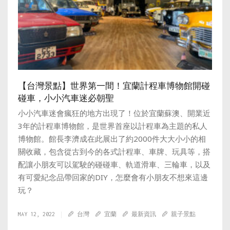
【台灣景點】世界第一間！宜蘭計程車博物館開碰
碰車，小小汽車迷必朝聖
小小汽車迷會瘋狂的地方出現了！位於宜蘭蘇澳、開業近
3年的計程車博物館，是世界首座以計程車為主題的私人
博物館。館長李濟成在此展出了約2000件大大小小的相
關收藏，包含從古到今的各式計程車、車牌、玩具等，搭
配讓小朋友可以駕駛的碰碰車、軌道滑車、三輪車，以及
有可愛紀念品帶回家的DIY，怎麼會有小朋友不想來這邊
玩？
MAY 12, 2022
台灣
宜蘭
最新資訊
親子景點