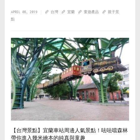
APRIL 08, 2019
台灣
宜蘭
童遊產品
親子景
點
【台灣景點】宜蘭車站周邊人氣景點！呿呿噹森林
帶你進入幾米繪本的純真與童趣