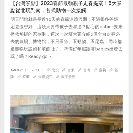
【台灣景點】2023春節最強親子走春提案！5大景
點從北玩到南，各式動物一次接觸
明天開始就是長達10天的春節連續假期！不過很多爸媽一
定還沒想好，這幾天要帶孩子去哪過？貼心的babies要來
拯救煩惱的家長啦，這次一次幫大家介紹5個全台走春必
去的農場、博物館，不只看魚、看動物、看昆蟲，同時都
還能暢玩設施和填飽肚子。準備好年假跟著babies出發去
玩了嗎？Ready go ～
JANUARY 19, 2023
南投
台東
台灣
嘉義
基
隆
宜蘭
最新資訊
親子景點