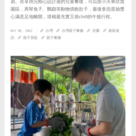
易。在享用完精心設計過的兒童餐後，可以搭小火車欣賞
園區，再幫兔子、鸚鵡等動物填飽肚子，最後拿扭蛋抽獎
心滿意足地離開，堪稱最充實又很chill的午後行程。
MAY 05, 2022
台灣
台灣親子餐廳
宜蘭
最新資
訊
親子景點
親子餐廳