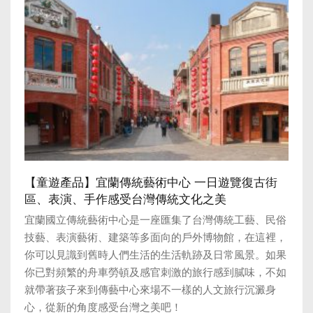
【童遊產品】宜蘭傳統藝術中心 一日遊覽復古街
區、表演、手作感受台灣傳統文化之美
宜蘭國立傳統藝術中心是一座匯集了台灣傳統工藝、民俗
技藝、表演藝術、建築等多面向的戶外博物館，在這裡，
你可以見識到舊時人們生活的生活軌跡及日常風景。如果
你已對頻繁的舟車勞頓及感官刺激的旅行感到膩味，不如
就帶著孩子來到傳藝中心來場不一樣的人文旅行沉澱身
心，從新的角度感受台灣之美吧！