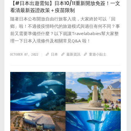
【#日本出遊需知】日本10/11重新開放免簽！一文
看清最新簽證政策＋疫苗限制
隨著日本公布開放自由行旅客入境，大家終於可以「回
鄉」啦！不過後疫情時代的旅遊模式與過往有何不同？事
前又需要準備些什麼？以下就讓Travelababies幫大家整
理一下日本入境條件及相關常見Q&A 啦！
OCTOBER 07, 2022
日本
最新資訊
童遊小貼士