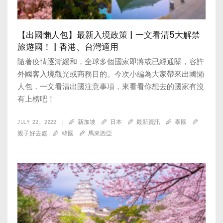
【出國懶人包】最新入境政策 | 一文看清5大解禁
旅遊國！ | 香港、台灣適用
隨著疫情逐漸緩和，全球多個國家即將或已經通關，容許
外國客入境觀光或商務目的。今次小編為大家帶來出國懶
人包，一文看清出國注意事項，來看看你想去的國家有沒
有上榜吧！
JULY 22, 2022
新加坡
日本
最新資訊
泰國
親子好去處
韓國
馬來西亞