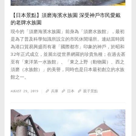
【日本景點】須磨海濱水族園 深受神戶市民愛戴
的老牌水族園
現今的「須磨海濱水族園」前身為「須磨水族館」，最初
是為了普及科學知識所設立的市民休閒場所。連結當時因
為港口貿易興盛而有著「國際都市」印象的神戶，於昭和
32年正式成立，並展出從世界網羅的珍貴魚種；在過去甚
至有「東洋第一水族館」、「東之上野（動物園）、西之
須磨（水族館）」的美譽，同時也是日本最初創立的水族
館之一。
AUGUST 29, 2019
兵庫
日本
親子景點