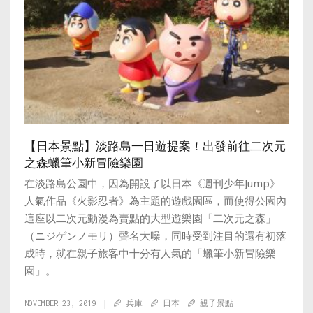
【日本景點】淡路島一日遊提案！出發前往二次元
之森蠟筆小新冒險樂園
在淡路島公園中，因為開設了以日本《週刊少年Jump》
人氣作品《火影忍者》為主題的遊戲園區，而使得公園內
這座以二次元動漫為賣點的大型遊樂園「二次元之森」
（ニジゲンノモリ）聲名大噪，同時受到注目的還有初落
成時，就在親子旅客中十分有人氣的「蠟筆小新冒險樂
園」。
NOVEMBER 23, 2019
兵庫
日本
親子景點