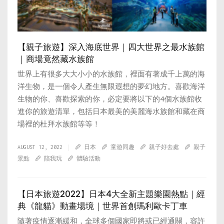
【親子旅遊】深入海底世界｜四大世界之最水族館
｜商場竟然藏水族館
世界上有很多大大小小的水族館，裡面有著成千上萬的海
洋生物，是一個令人產生無限遐想的夢幻地方。喜歡海洋
生物的你、喜歡探索的你，必定要將以下的4個水族館收
進你的旅遊清單，包括日本最美的美麗海水族館和藏在商
場裡的杜拜水族館等等！
AUGUST 12, 2022
日本
童遊同趣
親子好去處
親子
景點
陪我玩
體驗活動
【日本旅遊2022】日本4大全新主題樂園熱點｜經
典《龍貓》動畫場境｜世界首創瑪利歐卡丁車
隨著疫情逐漸緩和，全球多個國家即將或已經通關，容許