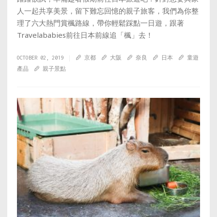
人一起共享美景，留下難忘回憶的親子旅客，我們為你整
理了六大熱門賞楓路線，帶你輕鬆踩點一日遊，跟著
Travelababies前往日本前線追「楓」去！
OCTOBER 02, 2019
京都
大阪
奈良
日本
童遊
產品
親子景點