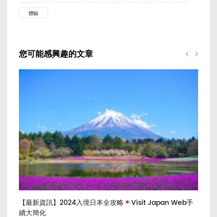
體驗
您可能感興趣的文章
，你
【最新資訊】2024入境日本全攻略
Visit Japan Web手
【
n
續大簡化
中