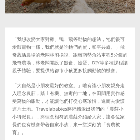
「我想改變大家對雞、鴨、鵝等動物的想法，牠們很可
愛跟寵物一樣，我們就是吃牠們的蛋，和平共處。」飛
奇蔬活農場的老闆林浻揚說。距離南勢角站車程5分鐘的
飛奇農場，林老闆開設了餵食、撿蛋、DIY等多種課程讓
親子體驗，要提供給都市小孩更多接觸動物的機會。
「大自然是小朋友最好的教室。」唯有讓小朋友親身走
入理念農莊，踏上有機、無毒的土地，在田間用實作感
受萬物的脈動，才能讓他們打從心底珍惜，進而去愛護
這片土地。Travelababies將陸續派出我們的「農莊小
小特派員」，將理念相符的農莊介紹給大家，讓各位家
長們也有機會帶著自家小孩，來一堂深刻的「食農教
育」。