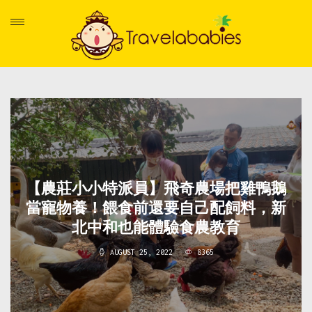
【農莊小小特派員】飛奇農場把雞鴨鵝
當寵物養！餵食前還要自己配飼料，新
北中和也能體驗食農教育
AUGUST 25, 2022
8365