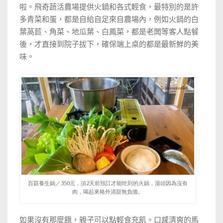
啦。
飛奇蔬活農場提供火鍋和各式輕食，最特別的是許
多青菜和蛋，都是自給自足來自農場內，例如火鍋的
白
葉萵苣、角菜、地瓜葉、白鳳菜，都是老闆等客人點餐
後，才直接到院子拔下，確保端上桌的都是最新鮮的美
味。
百菇養生鍋／350元，須2天前預訂才能吃到的火鍋，湯頭因為沒有
肉，喝起來格外清甜無負擔。
如果沒有那麼餓，親子可以點輕食充飢。口感清爽的
馬