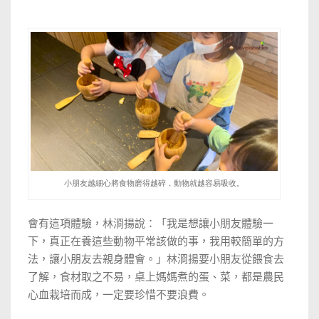
小朋友越細心將食物磨得越碎，動物就越容易吸收。
會有這項體驗，
林浻揚說：「
我是想讓小朋友體驗一
下，真正在養這些動物平常該做的事，我用較簡單的方
法，讓小朋友去親身體會。
」
林浻揚要小朋友
從餵食去
了解，食材取之不易，桌上媽媽煮的蛋、菜，都是農民
心血栽培而成，一定要珍惜不要浪費。