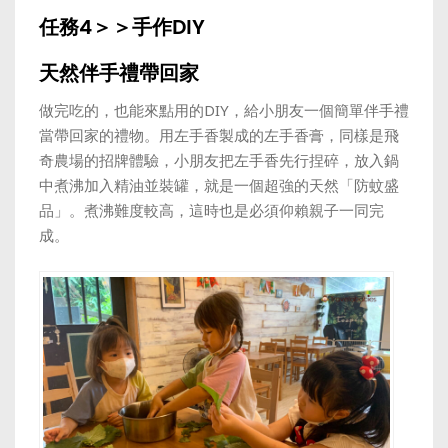
任務4＞＞手作DIY
天然伴手禮帶回家
做完吃的，也能來點用的DIY，給小朋友一個簡單伴手禮
當帶回家的禮物。用左手香製成的左手香膏，同樣是飛
奇農場的招牌體驗，小朋友把左手香先行捏碎，放入鍋
中煮沸加入精油並裝罐，就是一個超強的天然「防蚊盛
品」。煮沸難度較高，這時也是必須仰賴親子一同完
成。