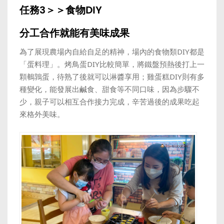
任務3＞＞食物DIY
分工合作就能有美味成果
為了展現農場內自給自足的精神，場內的食物類DIY都是
「蛋料理」。烤鳥蛋DIY比較簡單，將鐵盤預熱後打上一
顆鵪鶉蛋，待熟了後就可以淋醬享用；雞蛋糕
DIY則有多
種變化，能發展出鹹食、甜食等不同口味，因為步驟不
少，親子可以相互合作接力完成，辛苦過後的成果吃起
來格外美味。