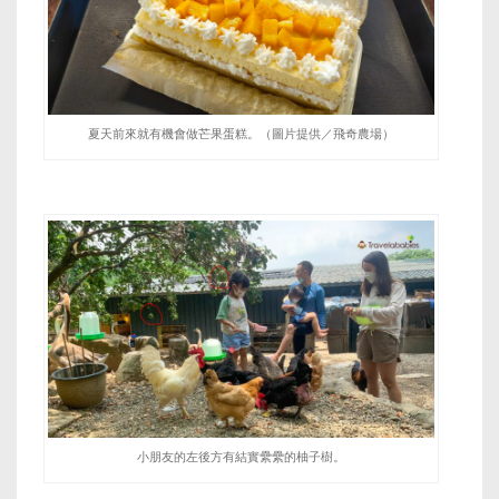
夏天前來就有機會做芒果蛋糕。（圖片提供／飛奇農場）
小朋友的左後方有結實纍纍的柚子樹。