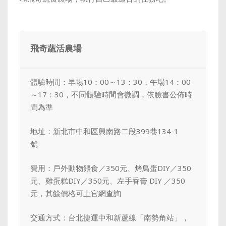
飛奇蔬活農場
體驗時間：早場10：00～13：30，午場14：00
～17：30，不同體驗時間會微調，依臉書公佈時
間為準
地址：新北市中和區興南路二段399巷134-1
號
費用：戶外動物餵食
／350元
、烤鳥蛋DIY
／350
元
、雞蛋糕DIY
／350元
、左手香膏
DIY
／350
元
，其餘價格可上官網查詢
交通方式：台北捷運中和新蘆線「南勢角站」，