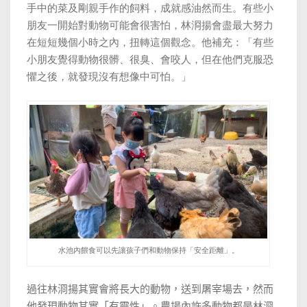
手中的菜及剛親手作的飼料，成就感油然而生。有些小
朋友一開始對動物可能會很害怕，林浻揚會盡最大努力
在短短幾個小時之內，扭轉這個觀念。他補充：「有些
小朋友覺得動物很髒、很臭、會咬人，但在他們克服恐
懼之後，就發現沒有想像中可怕。」
水池內餵食可以先讓孩子們和動物保持「安全距離」。
過往
林浻揚其實會將長大的動物，送到屠宰場去，然而
他發現動物其實「有靈性」。農場內許多動物都是
林浻