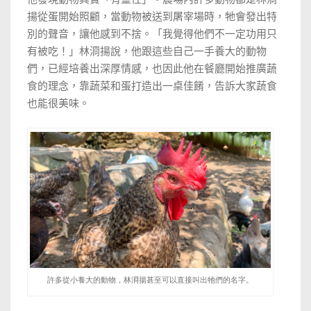
揚從蛋開始照顧，當動物被送到
屠宰場時，牠會發出特
別的聲音，讓他感到不捨。「
我覺得他們不一定功用只
有被吃！
」
林浻揚說，他跟這些自己一手養大的動物
們，已經培養出深厚情感，也因此他在餐廳開始推廣蔬
食的理念，靠蔬菜和蛋打造出一桌佳餚，告訴大家蔬食
也能很美味。
許多從小養大的動物，林浻揚甚至可以直接叫出牠們的名字。