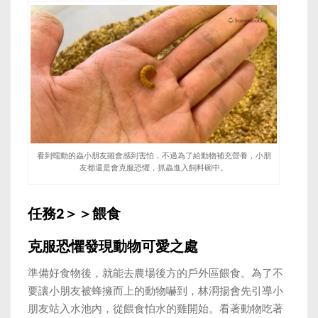
看到蠕動的蟲小朋友雖會感到害怕，不過為了給動物補充營養，小朋
友都還是會克服恐懼，抓蟲進入飼料碗中。
任務2＞＞餵食
克服恐懼發現動物可愛之處
準備好食物後，就能去農場後方的戶外區餵食。為了不
要讓小朋友被蜂擁而上的動物嚇到，林浻揚會先引導小
朋友站入水池內，從餵食怕水的雞開始。看著動物吃著