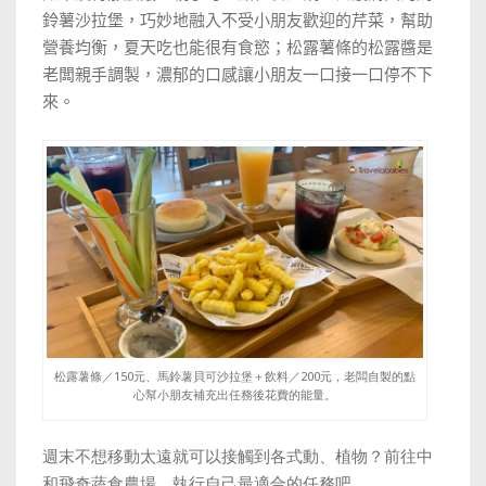
鈴薯沙拉堡，巧妙地融入不受小朋友歡迎的芹菜，幫助
營養均衡，夏天吃也能很有食慾；松露薯條的松露醬是
老闆親手調製，濃郁的口感讓小朋友一口接一口停不下
來。
松露薯條／150元、馬鈴薯貝可沙拉堡＋飲料／200元，老闆自製的點
心幫小朋友補充出任務後花費的能量。
週末不想移動太遠就可以接觸到各式動、植物？前往中
和
飛奇蔬食農場，執行自己最適合的任務吧。