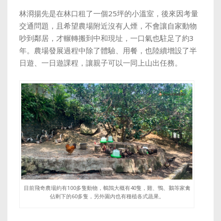
林浻揚先是在林口租了一個25坪的小溫室，後來因考量
交通問題，且希望農場附近沒有人煙，不會讓自家動物
吵到鄰居，才輾轉搬到中和現址，一口氣也駐足了約3
年。農場發展過程中除了體驗、用餐，也陸續增設了半
日遊、一日遊課程，讓親子可以一同上山出任務。
目前飛奇農場約有100多隻動物，鵪鶉大概有40隻，雞、鴨、鵝等家禽
佔剩下的60多隻，另外園內也有種植各式蔬果。