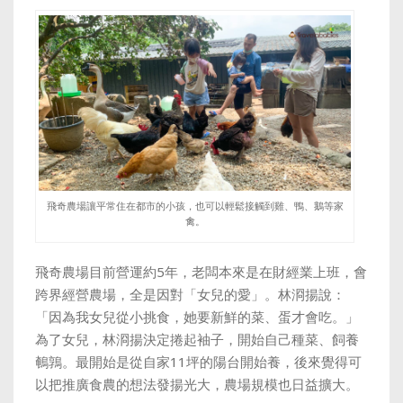
飛奇農場讓平常住在都市的小孩，也可以輕鬆接觸到雞、鴨、鵝等家
禽。
飛奇農場目前營運約5年，老闆本來是在財經業上班，會
跨界經營農場，全是因對「女兒的愛」。林浻揚說：
「因為我女兒從小挑食，她要新鮮的菜、蛋才會吃。」
為了女兒，林浻揚決定捲起袖子，開始自己種菜、飼養
鵪鶉。最開始是從自家11坪的陽台開始養，後來覺得可
以把推廣食農的想法發揚光大，農場規模也日益擴大。