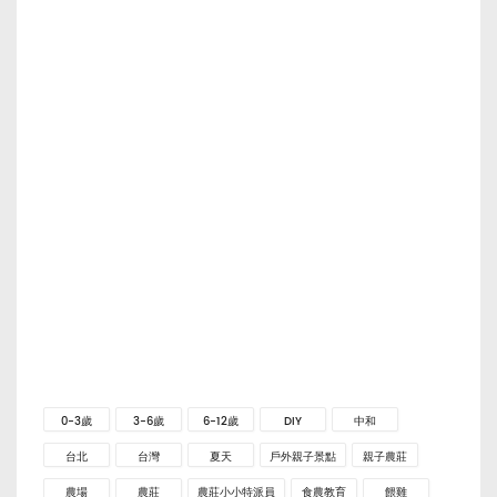
0-3歲
3-6歲
6-12歲
DIY
中和
台北
台灣
夏天
戶外親子景點
親子農莊
農場
農莊
農莊小小特派員
食農教育
餵雞