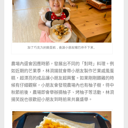
加了巧克力的雞蛋糕，會讓小朋友嘴巴停不下來。
農場內還會因應時節，發展出不同的「對時」料理。例
如近期的芒果季，
林浻揚就會帶小朋友製作芒果戚風蛋
糕，超漂亮的成品讓小朋友超興奮。如果剛剛餵雞的時
候有仔細觀察，小朋友會發現農場內也有柚子樹，待中
秋節前後，農場即會舉辦
摘柚子、烤柚子等活動，
林浻
揚笑說
也很歡迎小朋友到時前來共襄盛舉。