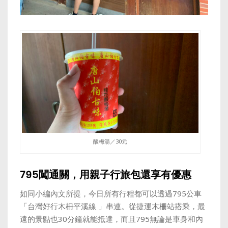
酸梅湯／30元
795闖通關，用親子行旅包還享有優惠
如同小編內文所提，今日所有行程都可以透過795公車
「台灣好行木柵平溪線 」串連。從捷運木柵站搭乘，最
遠的景點也30分鐘就能抵達，而且795無論是車身和內