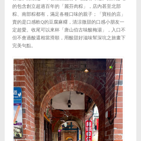
的包含創立超過百年的「麗芬肉粽」，店內甚至北部
粽、南部粽都有，滿足各種口味的親子；「寶桂的店」
賣的是口感軟Q的豆腐麻糬，清涼微甜的口感小朋友一
定超愛。收尾可以來杯「唐山伯古味酸梅湯」，入口不
但不會過酸還相當滑順，用酸甜好滋味幫深坑之旅畫下
完美句點。