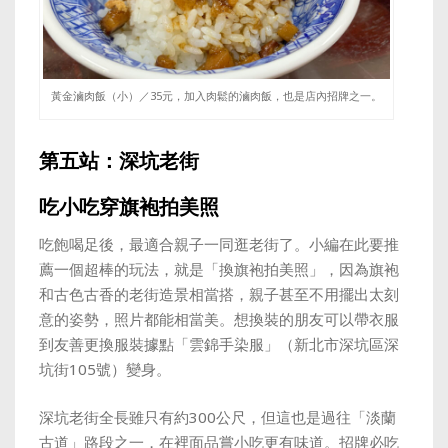
黃金滷肉飯（小）／35元，加入肉鬆的滷肉飯，也是店內招牌之一。
第五站：深坑老街
吃小吃穿旗袍拍美照
吃飽喝足後，最適合親子一同逛老街了。小編在此要推
薦一個超棒的玩法，就是「換旗袍拍美照」，因為旗袍
和古色古香的老街造景相當搭，親子甚至不用擺出太刻
意的姿勢，照片都能相當美。想換裝的朋友可以帶衣服
到友善更換服裝據點「雲錦手染服」（新北市深坑區深
坑街105號）變身。
深坑老街全長雖只有約300公尺，但這也是過往「淡蘭
古道」路段之一，在裡面品嘗小吃更有味道。招牌必吃