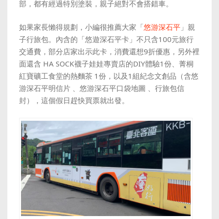
部，都有經過特別塗裝，親子絕對不會搭錯車。
如果家長懶得規劃，小編很推薦大家
「
悠游深石平
」親
子行旅包。內含的「悠遊深石平卡」不只含100元旅行
交通費，部分店家出示此卡，消費還想9折優惠，另外裡
面還含 HA SOCK襪子娃娃專賣店的DIY體驗1份、菁桐
紅寶礦工食堂的熱麵茶 1份，以及1組
紀念文創品（含悠
游深石平明信片 、悠游深石平口袋地圖 、行旅包信
封），這個假日趕快買票就出發。