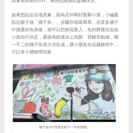
跟著老師製作DIY，爸媽也能藉此趁機休息。
如果想貼近在地意象，因為店外剛好緊鄰小溪，小編最
貼近親子做「襪子魚」。步驟亦相當簡單。在眾多襪子
中挑選好魚身後，就可以把棉花塞入，魚的胖瘦完全由
小孩自行決定，最後再經過加上魚眼、背鰭等點綴，獨
一不二的襪子魚就大功告成，讓小朋友在這趟旅程中，
可以有小禮物帶回家。
襪子魚DIY很適合親子一同來體驗。