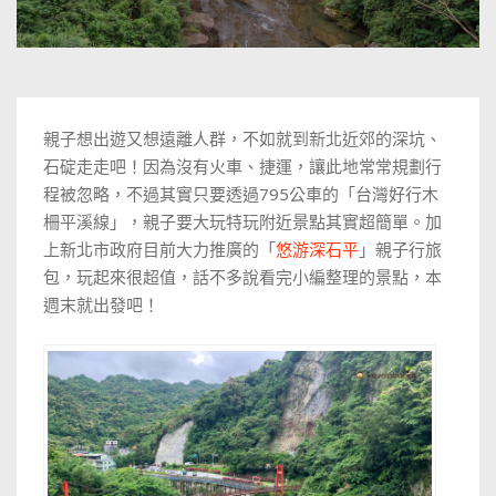
親子想出遊又想遠離人群，不如就到新北近郊的深坑、
石碇走走吧！因為沒有火車、捷運，讓此地常常規劃行
程被忽略，不過其實只要透過795公車的「台灣好行木
柵平溪線」，親子要大玩特玩附近景點其實超簡單。加
上新北市政府目前大力推廣的「
悠游深石平
」親子行旅
包，玩起來很超值，話不多說看完小編整理的景點，本
週末就出發吧！