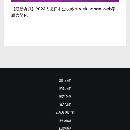
，你
【最新資訊】2024入境日本全攻略
Visit Japan Web手
【
n
續大簡化
中
關於我們
聯絡我們
廣告查詢
加入我們
成為星級用家
服務條款
私隱聲明