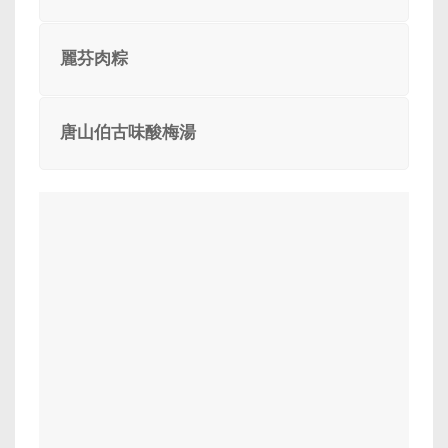
麗芬肉粽
唐山伯古味酸梅湯