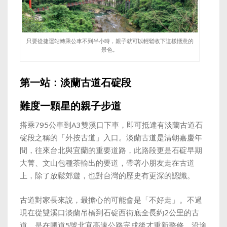
只要從捷運站轉乘公車不到半小時，親子就可以輕鬆收下這樣愜意的
景色。
第一站：淡蘭古道石碇段
難度一顆星的親子步道
搭乘795公車到A3雙溪口下車，即可抵達有淡蘭古道石
碇段之稱的「外按古道
」入口。淡蘭古道是清朝嘉慶年
間，往來台北與宜蘭的重要道路，此路段更是石碇早期
大菁、文山包種茶輸出的要道，帶著小朋友走在古道
上，除了放鬆郊遊，也對台灣的歷史有更深的認識。
古道對家長來說，最擔心的可能會是「不好走」。不過
現在從雙溪口淡蘭吊橋到石碇西街底全長約2公里的古
道，是在國道5號北宜高速公路完成後才重新整修，沿途