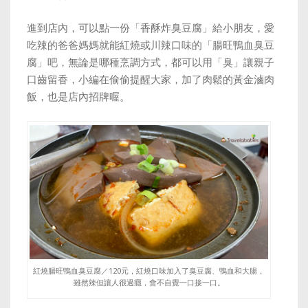
進到店內，可以點一份「香酥炸臭豆腐」給小朋友，愛
吃辣的爸爸媽媽就能紅燒或川辣口味的「腸旺鴨血臭豆
腐」吧，無論是哪種烹調方式，都可以用「臭」讓親子
口齒留香，小編在偷偷提醒大家，加了肉鬆的黃金滷肉
飯，也是店內招牌喔。
紅燒腸旺鴨血臭豆腐／120元，紅燒口味加入了臭豆腐、鴨血和大腸，
雖然辣但讓人很過癮，會不自覺一口接一口。