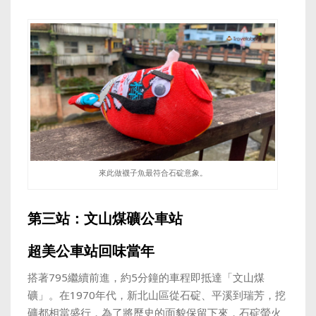
來此做襪子魚最符合石碇意象。
第三站：文山煤礦公車站
超美公車站回味當年
搭著795繼續前進，約5分鐘的車程即抵達「文山煤
礦」。在1970年代，新北山區從石碇、平溪到瑞芳，挖
礦都相當盛行，為了將歷史的面貌保留下來，石碇螢火