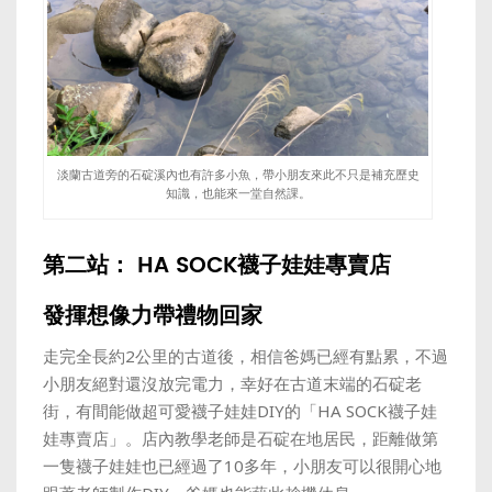
淡蘭古道旁的石碇溪內也有許多小魚，帶小朋友來此不只是補充歷史
知識，也能來一堂自然課。
第二站： HA SOCK襪子娃娃專賣店
發揮想像力帶禮物回家
走完全長約2公里的古道後，相信爸媽已經有點累，不過
小朋友絕對還沒放完電力，幸好在古道末端的石碇老
街，有間能做超可愛襪子娃娃DIY的「HA SOCK襪子娃
娃專賣店」。店內教學老師是石碇在地居民，距離做第
一隻襪子娃娃也已經過了10多年，小朋友可以很開心地