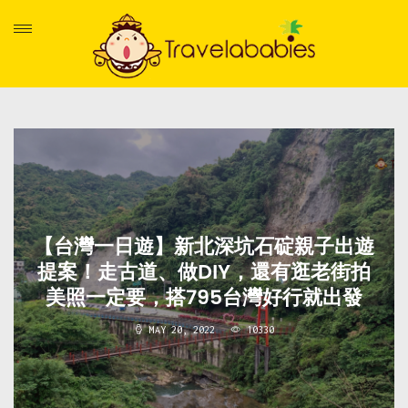
【台灣一日遊】新北深坑石碇親子出遊
提案！走古道、做DIY，還有逛老街拍
美照一定要，搭795台灣好行就出發
MAY 20, 2022
10330