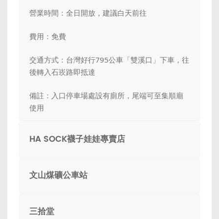
營業時間：全日開放，建議白天前往
費用：免費
交通方式：台灣好行795公車「雙溪口」下車，往
後轉入石崁路即抵達
備註：入口停車場處設有廁所，尾端可至集順廟
使用
HA SOCK襪子娃娃專賣店
文山煤礦公車站
三拾堂