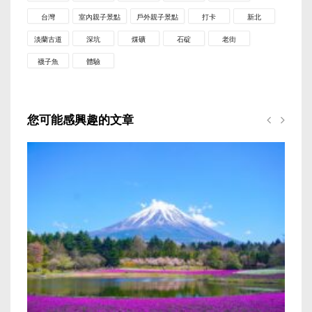
台灣
室內親子景點
戶外親子景點
打卡
新北
淡蘭古道
深坑
煤礦
石碇
老街
襪子魚
體驗
您可能感興趣的文章