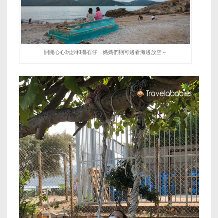
開開心心玩沙和擲石仔，媽媽們則可邊看海邊放空～