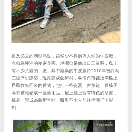
提及必去的朝聖熱點，當然少不得廣為人知的牛皮廠，
亦稱為坪洲的秘密花園。坪洲曾是個出口工業區，島上
有不少荒廢的工廠，其中廢棄的牛皮廠於2010年被評為
三級歷史建築，現改建成藝術村，各個角落都放滿島上
居民收集回來的舊物，包括一些瓷器、古董鐘、舊椅子
等都被堆砌成一座藝術品，配上牆上富有特色的壁畫，
搖身一變成為藝術空間，吸引不少人前往坪洲打卡影
相！