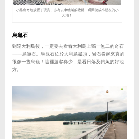
小路出奇地放置了玩具、亦有以車轆製的鞦韆，瞬間便成小朋友的小
天地！
烏龜石
到達大利島後，一定要去看看大利島上獨一無二的奇石
——烏龜石
。
烏龜石位於大利島盡頭，岩石看起來真的
很像一隻烏龜！這裡遊客稀少，是看日落及釣魚的好地
方。