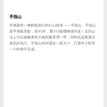
手指山
坪洲還有一條輕鬆易行的行山路徑——手指山。手指山
是坪洲最高點，高95米，爬355級樓梯便到達！走到山
頂上可以俯瞰青馬大橋和愉景灣一帶，同時也是觀賞日
落的好地方。手指山特別適合一家大小，只需半小時至
一小時便可完成。