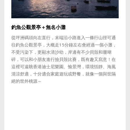
釣魚公觀景亭＋無名小灘
從坪洲碼頭向左直行，末端沿小路進入一條行山徑可通
往釣魚公觀景亭，大概走15分鐘左右會經過一個小灘，
不受污染下，更顯水清沙幼，岸邊有不少貝殼和珊瑚
碎，可以和小朋友進行撿貝殼比賽，既有趣又寫意！在
這裡可遠眺香港迪士尼樂園、愉景灣，環境恬靜、海風
清涼舒適，十分適合家庭遊玩或野餐，就像一個與世隔
絕的世外桃源～