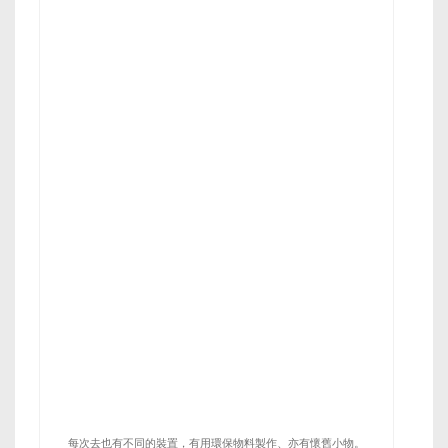
每次去也有不同的裝置，有用環保物料製作、亦有懷舊小物。