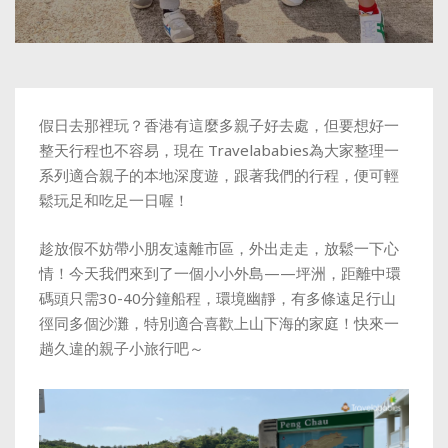
假日去那裡玩？香港有這麼多親子好去處，但要想好一
整天行程也不容易，現在
Travelababies
為大家整理一
系列適合親子的本地深度遊，跟著我們的行程，便可輕
鬆玩足和吃足一日喔！
趁放假不妨帶小朋友遠離市區，外出走走，放鬆一下心
情！今天我們來到了一個小小外島——坪洲
，
距離中環
碼頭只需30-40分鐘船程，環境幽靜，有多條遠足行山
徑同多個沙灘，特別適合喜歡上山下海的家庭！快來一
趟久違的親子小旅行吧～