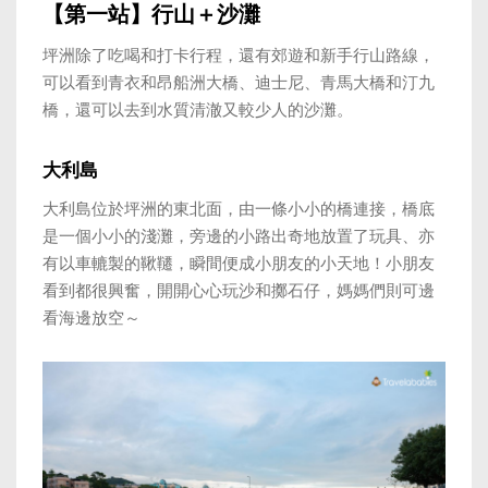
【第一站】行山＋沙灘
坪洲除了吃喝和打卡行程，還有郊遊和新手行山路線，
可以看到青衣和昂船洲大橋、迪士尼、青馬大橋和汀九
橋，還可以去到水質清澈又較少人的沙灘。
大利島
大利島位於坪洲的東北面，由一條小小的橋連接，橋底
是一個小小的淺灘，旁邊的小路出奇地放置了玩具、亦
有以車轆製的鞦韆，瞬間便成小朋友的小天地
！
小朋友
看到都很興奮，開開心心玩沙和擲石仔，媽媽們則可邊
看海邊放空～