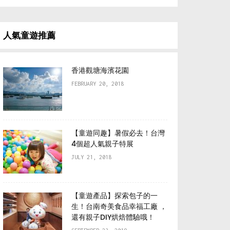
人氣童遊推薦
香港觀塘海濱花園
FEBRUARY 20, 2018
【童遊同趣】暑假必去！台灣
4個超人氣親子特展
JULY 21, 2018
【童遊產品】探索包子的一
生！台南奇美食品幸福工廠 ，
還有親子DIY烘焙體驗哦！