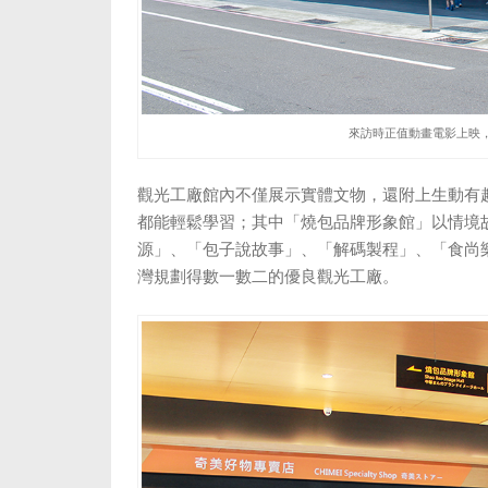
來訪時正值動畫電影上映
觀光工廠館內不僅展示實體文物，還附上生動有
都能輕鬆學習；其中「燒包品牌形象館」以情境
源」、「包子說故事」、「解碼製程」、「食尚
灣規劃得數一數二的優良觀光工廠。