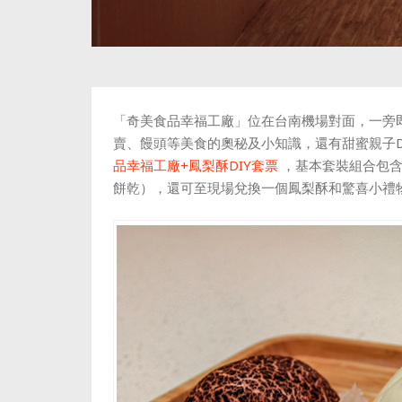
「奇美食品幸福工廠」位在台南機場對面，一旁
賣、饅頭等美食的奧秘及小知識，還有甜蜜親子D
品幸福工廠+鳳梨酥DIY套票
，基本套裝組合包含
餅乾
），還
可至現場兌換一個鳳梨酥和驚喜小禮