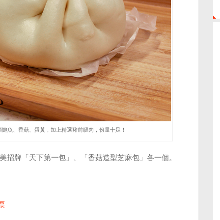
顆鮑魚、香菇、蛋黃，加上精選豬前腿肉，份量十足！
奇美招牌「天下第一包」、「
香菇造型
芝麻包」各一個。
票