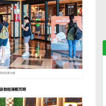
亮的迎賓大廳
孩都能滿載而歸