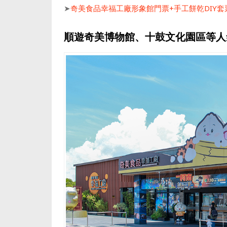
➤
奇美食品幸福工廠形象館門票+手工餅乾DIY套
順遊奇美博物館、十鼓文化園區等人