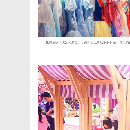
板橋店的「魔法化妝室」，宛如公主私密的裝扮區，寶貝們彷彿即將參