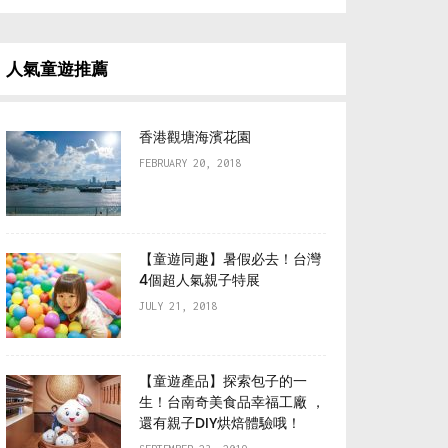
人氣童遊推薦
香港觀塘海濱花園
FEBRUARY 20, 2018
【童遊同趣】暑假必去！台灣
4個超人氣親子特展
JULY 21, 2018
【童遊產品】探索包子的一
生！台南奇美食品幸福工廠 ，
還有親子DIY烘焙體驗哦！