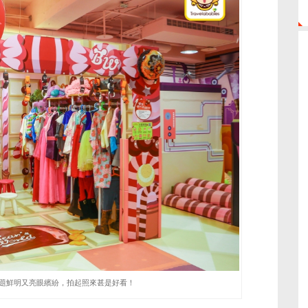
題鮮明又亮眼繽紛，拍起照來甚是好看！