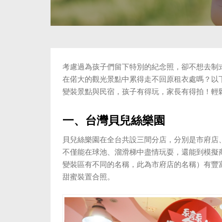
考慮過為孩子們留下特別的紀念照，卻不想去制
在偌大的觀光景點中累得走不回原租衣處嗎？以
變裝景點與民宿，孩子有得玩，家長有得拍！輕
一、台灣貝兒絲樂園
貝兒絲樂園在全台共設三間分店，分別是市府店
不僅能在球池、溜滑梯中盡情玩耍，還能到模擬
變裝區有不同的名稱，此為市府店的名稱）有豐
甜蜜裝置合照。